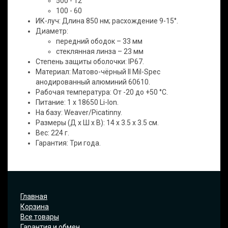
500 - 12
100 - 60
ИК-луч: Длина 850 нм; расхождение 9-15°.
Диаметр:
передний ободок – 33 мм
стеклянная линза – 23 мм
Степень защиты оболочки: IP67.
Материал: Матово-чёрный II Mil-Spec
анодированный алюминий 60610.
Рабочая температура: От -20 до +50 °C.
Питание: 1 x 18650 Li-Ion.
На базу: Weaver/Picatinny.
Размеры (Д x Ш x В): 14 х 3.5 х 3.5 см.
Вес: 224 г.
Гарантия: Три года.
Главная
Корзина
Все товары
Гарантия и обмен