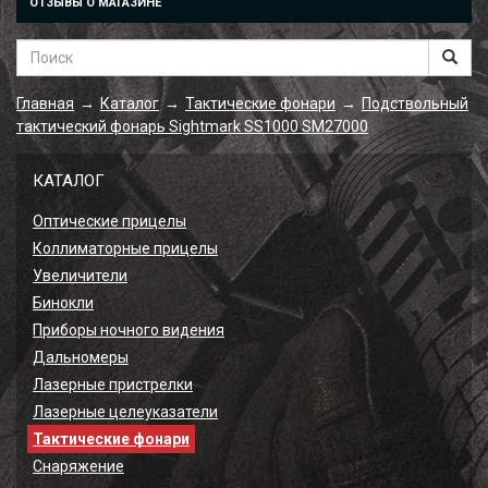
ОТЗЫВЫ О МАГАЗИНЕ
Главная
Каталог
Тактические фонари
Подствольный
→
→
→
тактический фонарь Sightmark SS1000 SM27000
КАТАЛОГ
Оптические прицелы
Коллиматорные прицелы
Увеличители
Бинокли
Приборы ночного видения
Дальномеры
Лазерные пристрелки
Лазерные целеуказатели
Тактические фонари
Снаряжение