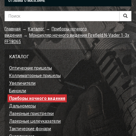
ОТЗЫВЫ О МАГАЗИНЕ
Главная
Каталог
Приборы ночного
→
→
видения
Монокуляр ночного видения Firefield N-Vader 1-3x
→
FF18065
КАТАЛОГ
Оптические прицелы
Коллиматорные прицелы
Увеличители
Бинокли
Приборы ночного видения
Дальномеры
Лазерные пристрелки
Лазерные целеуказатели
Тактические фонари