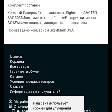
Комплект поставки:
Красный Лазерный целеуказатель Sightmark AACT5R
SM13035Инструменты калибровкиБатарея литиевая
AG13Weaver планка руководство пользователя
Произведено концерном SightMark USA.
Главная
Корзина
Все товары
Гарантия и обмен
Каталог
Условия продажи товаров
Отзывы
Информация для покупателей
Мы работаем: 9:00 — 19:00 (МСК)
Наш сайт использует
С понедельника по пятницу
cookies для улучшения
8(495) 740-6680
8(903) 540-0602