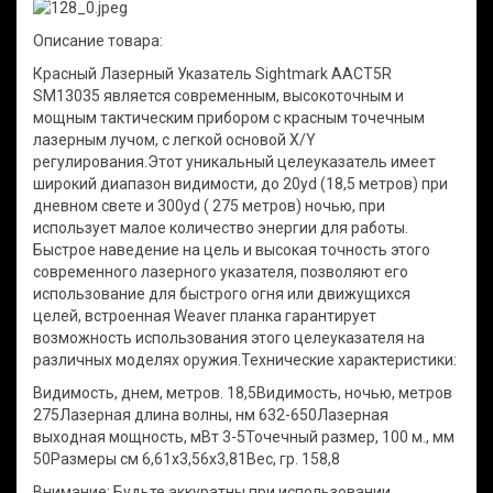
Описание товара:
Красный Лазерный Указатель Sightmark AACT5R
SM13035 является современным, высокоточным и
мощным тактическим прибором с красным точечным
лазерным лучом, с легкой основой X/Y
регулирования.Этот уникальный целеуказатель имеет
широкий диапазон видимости, до 20yd (18,5 метров) при
дневном свете и 300yd ( 275 метров) ночью, при
использует малое количество энергии для работы.
Быстрое наведение на цель и высокая точность этого
современного лазерного указателя, позволяют его
использование для быстрого огня или движущихся
целей, встроенная Weaver планка гарантирует
возможность использования этого целеуказателя на
различных моделях оружия.Технические характеристики:
Видимость, днем, метров. 18,5Видимость, ночью, метров
275Лазерная длина волны, нм 632-650Лазерная
выходная мощность, мВт 3-5Точечный размер, 100 м., мм
50Размеры см 6,61х3,56х3,81Вес, гр. 158,8
Внимание: Будьте аккуратны при использовании