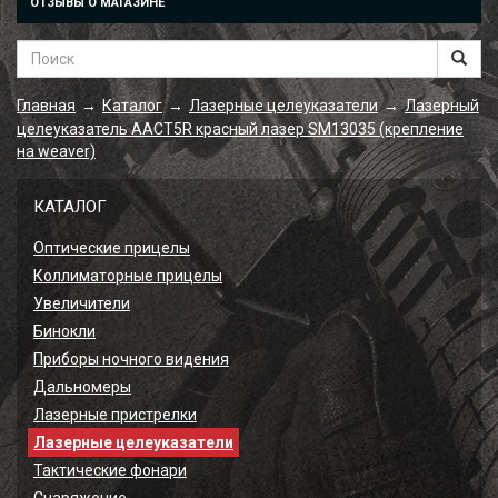
ОТЗЫВЫ О МАГАЗИНЕ
Главная
Каталог
Лазерные целеуказатели
Лазерный
→
→
→
целеуказатель AACT5R красный лазер SM13035 (крепление
на weaver)
КАТАЛОГ
Оптические прицелы
Коллиматорные прицелы
Увеличители
Бинокли
Приборы ночного видения
Дальномеры
Лазерные пристрелки
Лазерные целеуказатели
Тактические фонари