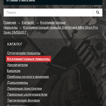
ОТЗЫВЫ О МАГАЗИНЕ
Главная
Каталог
Коллиматорные
→
→
прицелы
Коллиматорный прицел Sightmark Mini Shot Pro
→
Spec SM26007
КАТАЛОГ
Оптические прицелы
Коллиматорные прицелы
Увеличители
Бинокли
Приборы ночного видения
Дальномеры
Лазерные пристрелки
Лазерные целеуказатели
Тактические фонари