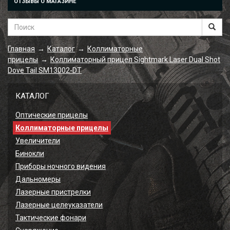
ОТЗЫВЫ О МАГАЗИНЕ
Главная
Каталог
Коллиматорные
→
→
прицелы
Коллиматорный прицел Sightmark Laser Dual Shot
→
Dove Tail SM13002-DT
КАТАЛОГ
Оптические прицелы
Коллиматорные прицелы
Увеличители
Бинокли
Приборы ночного видения
Дальномеры
Лазерные пристрелки
Лазерные целеуказатели
Тактические фонари