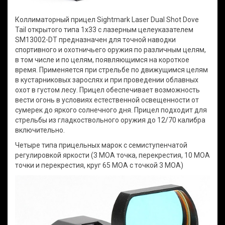
Коллиматорный прицел Sightmark Laser Dual Shot Dove
Tail открытого типа 1х33 с лазерным целеуказателем
SM13002-DT предназначен для точной наводки
спортивного и охотничьего оружия по различным целям,
в том числе и по целям, появляющимся на короткое
время. Применяется при стрельбе по движущимся целям
в кустарниковых зарослях и при проведении облавных
охот в густом лесу. Прицел обеспечивает возможность
вести огонь в условиях естественной освещенности от
сумерек до яркого солнечного дня. Прицел подходит для
стрельбы из гладкоствольного оружия до 12/70 калибра
включительно.
Четыре типа прицельных марок с семиступенчатой
регулировкой яркости (3 МОА точка, перекрестия, 10 МОА
точки и перекрестия, круг 65 МОА с точкой 3 МОА)