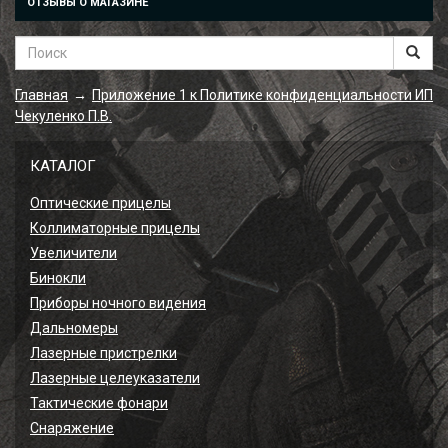
ОТЗЫВЫ О МАГАЗИНЕ
Главная
Приложение 1 к Политике конфиденциальности ИП
→
Чекуленко П.В.
КАТАЛОГ
Оптические прицелы
Коллиматорные прицелы
Увеличители
Бинокли
Приборы ночного видения
Дальномеры
Лазерные пристрелки
Лазерные целеуказатели
Тактические фонари
Снаряжение