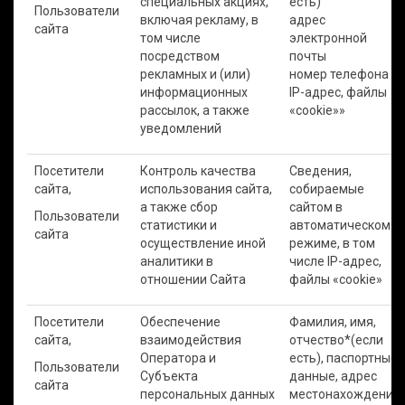
специальных акциях,
есть)
Пользователи
включая рекламу, в
адрес
сайта
том числе
электронной
посредством
почты
рекламных и (или)
номер телефона
информационных
IP-адрес, файлы
рассылок, а также
«cookie»»
уведомлений
Посетители
Контроль качества
Сведения,
сайта,
использования сайта,
собираемые
а также сбор
сайтом в
Пользователи
статистики и
автоматическом
сайта
осуществление иной
режиме, в том
аналитики в
числе IP-адрес,
отношении Сайта
файлы «cookie»
Посетители
Обеспечение
Фамилия, имя,
сайта,
взаимодействия
отчество*(если
Оператора и
есть), паспортные
Пользователи
Субъекта
данные, адрес
сайта
персональных данных
местонахождения,